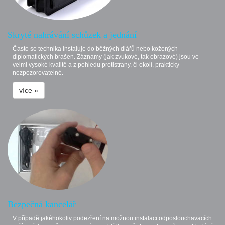
Skryté nahrávání schůzek a jednání
Často se technika instaluje do běžných diářů nebo kožených
diplomatických brašen. Záznamy (jak zvukové, tak obrazové) jsou ve
velmi vysoké kvalitě a z pohledu protistrany, či okolí, prakticky
nezpozorovatelné.
více »
Bezpečná kancelář
V případě jakéhokoliv podezření na možnou instalaci odposlouchavacích