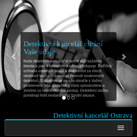
Detektivní kancelář chrání
Vaše údaje
Naše detektivní kancelář si velice váží každého
klienta a jako k takovému k němu přistupuje. Patřičná
ochrana osobních údajů a diskrétnost za všech
okolností tvoří alfu a omegu činnosti soukromých
detektivů. S důvěrou se na nás obraťte s Vaším
problémem. Vše společně s Vámi vyhodnotíme a
zvolíme co nejefektivnější postup. Detektivní služby
pomáhají řešit nestandardní životní situace.
Detektivní kancelář Ostrava
Toggle
navigatio